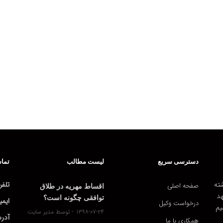
دسترسی سریع
لیست مطالب
تماس
ته
تلفن
صفحه اصلی
اقساط مهریه در طلاق
هد
توافقی چگونه است؟
ایمی
درخواست وکیل
یم
۱۳۹۸-۰۷-۲۴
توسط مدیر سایت
آدر
همکاری با ما