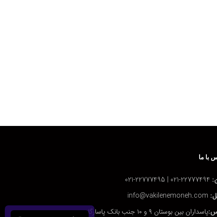
 با ما
:
22777494-021 | 22777495-021
ل:
info@vakilenemoneh.com
س:
پاسداران بین بوستان ۹ و ۱۰ جنب بانک پاسارگاد