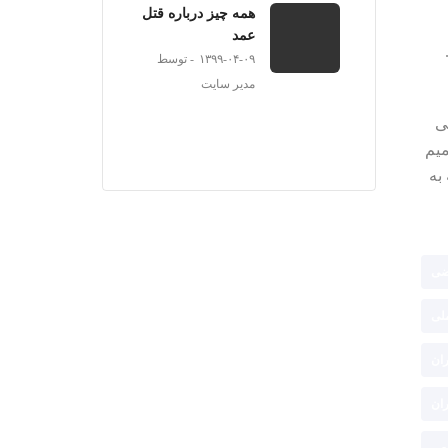
همه چیز درباره قتل
عمد
۱۳۹۹-۰۴-۰۹
توسط
مدیر سایت
ی
میم
به
ضی
لی
ران
ران