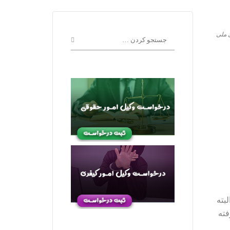
 ملی
بته
فته