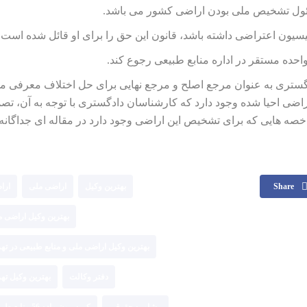
ئول تشخیص ملی بودن اراضی کشور می باشد.
ون اعتراضی داشته باشد، قانون این حق را برای او قائل شده است.
احده مستقر در اداره منابع طبیعی رجوع کند.
گستری به عنوان مرجع اصلح و مرجع نهایی برای حل اختلاف معرفی م
اضی احیا شده وجود دارد که کارشناسان دادگستری با توجه به آن، تص
اخصه هایی که برای تشخیص این اراضی وجود دارد در مقاله ای جداگانه 
Share
بهترین وکیل
اراضی ملی
ارا
بهترین وکیل اراضی م
بهترین وکیل اراضی ملی و منابع طبیعی در ته
دفتر وکالت
بهترین وکیل ته
مشاوره حقوقی
کمیسیون ماده 56 منابع طبیعی