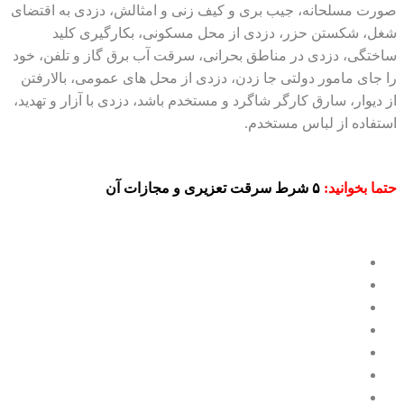
صورت مسلحانه، جیب بری و کیف زنی و امثالش، دزدی به اقتضای
شغل، شکستن حزر، دزدی از محل مسکونی، بکارگیری کلید
ساختگی، دزدی در مناطق بحرانی، سرقت آب برق گاز و تلفن، خود
را جای مامور دولتی جا زدن، دزدی از محل های عمومی، بالارفتن
از دیوار، سارق کارگر شاگرد و مستخدم باشد، دزدی با آزار و تهدید،
استفاده از لباس مستخدم.
حتما بخوانید:
۵ شرط
سرقت تعزیری و مجازات آن
انواع سرقت
بهترین وکیل
بهترین وکیل سرقت
دزدی
سرقت
سرقت چیست
مجازات سرقت