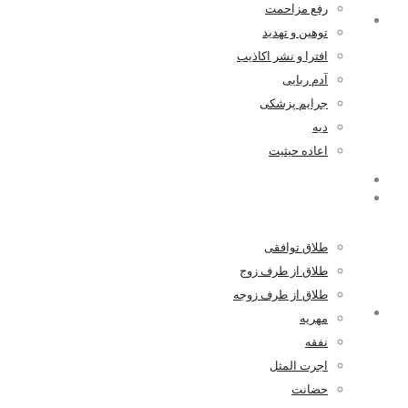
رفع مزاحمت
وصیت نامه سری چه نوع وصیت نامه ای می
توهین و تهدید
باشد؟
افترا و نشر اکاذیب
آدم ربایی
جرایم پزشکی
۱۳۹۹-۰۱-۲۰
توسط مدیر سایت
دیه
اعاده حیثیت
همه چیز درباره موافقت نامه داوری
خانواده
۱۳۹۸-۱۲-۱۴
توسط مدیر سایت
طلاق توافقی
طلاق از طرف زوج
طلاق از طرف زوجه
همه چیز درباره قتل عمد
مهریه
نفقه
اجرت المثل
۱۳۹۹-۰۴-۰۹
توسط مدیر سایت
حضانت