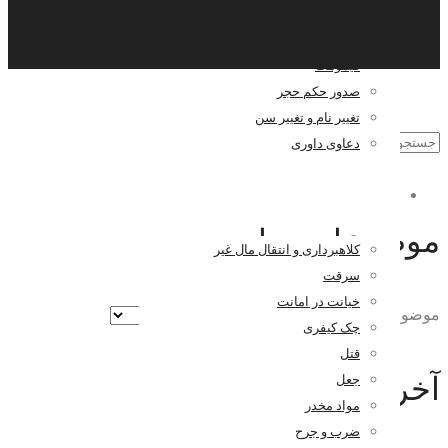
تقسیم ترکه
گواهی حصر وراثت
قیمومت
صدور حکم حجر
تغییر نام و تغییر سن
دعاوی داوری
کیفری
موضوعات سایت
کلاهبرداری و انتقال مال غیر
سرقت
خیانت در امانت
موضوعات سایت
چک کیفری
قتل
آخرین مطالب
جعل
مواد مخدر
ضرب و جرح