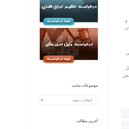
و
ان
ی
ل
شخص
موضوعات سایت
ور
آخرین مطالب
وری