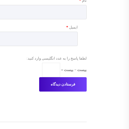
نام
*
ایمیل
*
لطفا پاسخ را به عدد انگلیسی وارد کنید:
بیست − بیست =