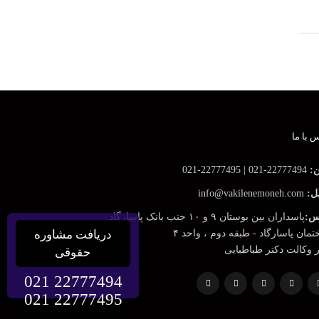
 با ما
ن:
22777494-021 | 22777495-021
ل:
info@vakilenemoneh.com
س:
پاسداران بین بوستان ۹ و ۱۰ جنب بانک پاسارگاد
مان پاسارگاد - طبقه دوم ، واحد ۴
دریافت مشاوره
ر وکالت دکتر طباطبایی
حقوقی
021 22777494
021 22777495