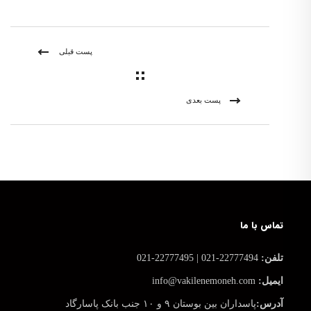
پست قبلی
پست بعدی
تماس با ما
تلفن:
22777494-021 | 22777495-021
ایمیل:
info@vakilenemoneh.com
آدرس:
پاسداران بین بوستان ۹ و ۱۰ جنب بانک پاسارگاد