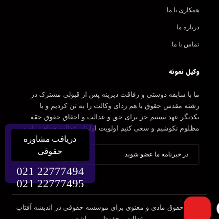
همکاری با ما
درباره ما
تماس با ما
وکیل نمونه
ما با سابقه دوستی و رفاقت دیرینه پس از قبولی مشترک در
رشته مقدس حقوق با هم ردای وکالت را به تن کردیم و با
یکدیگر عهد بستیم جز برای حق و عدالت و احقاق حقوق حقه
مظلوم نکوشیم و سعی کنیم اولویت اولمان عدالت خواهی باشد.
دریافت مشاوره
حقوقی
021 22777494
021 22777495
تمامی حقوق مادی و معنوی برای موسسه حقوقی در اندیشه آفتاب
عدالت محفوظ می باشد