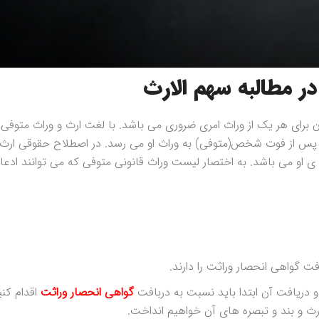
ر مطالبه سهم الارث
ن برای هر یک از وراث امری ضروری می باشد. با لغت ارث و وراث متوفی
 که پس از فوت شخص(متوفی) به وراث او می رسد. در اصطلاح حقوقی ارث 
 ی او می باشد. به اختصار لیست وراث قانونی متوفی که می توانند ادعا
ت گواهی انحصار وراثت را دارند.
و دریافت آن ابتدا باید نسبت به دربافت
گواهی انحصار وراثت
اقدام کنی
ارث و بند و تبصره های آن خواهیم انداخت.