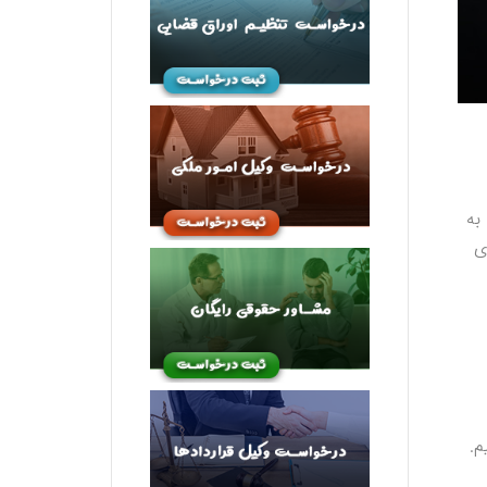
به
ی
م.