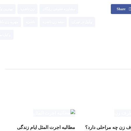
Share
مشاوره حقوقی رایگان
زن ناشزه
بهترین و
وکیل در تهران
نفقه زن ناشزه
ناشزه
مهریه زن ناش
وکیل نم
ف زن چه مراحلی دارد؟
مطالبه اجرت المثل ایام زندگی