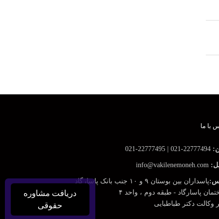
 با ما
ن:
22777494-021 | 22777495-021
ل:
info@vakilenemoneh.com
س:
پاسداران بین بوستان ۹ و ۱۰ جنب بانک پاسارگاد
دریافت مشاوره
مان پاسارگاد - طبقه دوم ، واحد ۴
ر وکالت دکتر طباطبایی
حقوقی