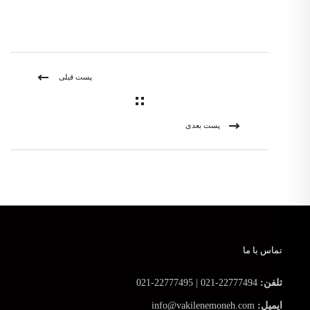
پست قبلی
پست بعدی
تماس با ما
تلفن:
22777494-021 | 22777495-021
ایمیل:
info@vakilenemoneh.com